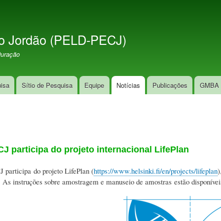
Skip
to
main
o Jordão (PELD-PECJ)
content
Duração
uisa
Sítio de Pesquisa
Equipe
Notícias
Publicações
GMBA 
 participa do projeto internacional LifePlan
articipa do projeto LifePlan (
https://www.helsinki.fi/en/projects/lifeplan
)
 As instruções sobre amostragem e manuseio de amostras estão disponíve