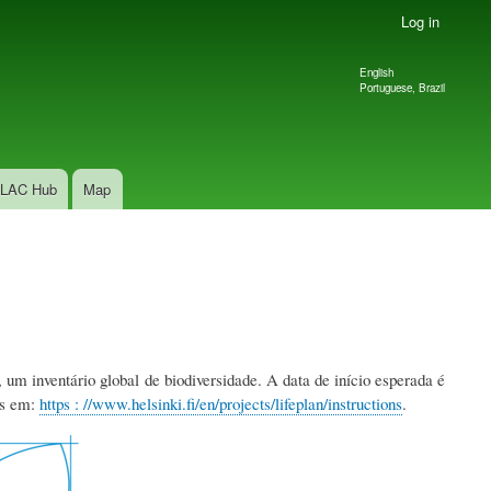
Log in
English
Language
Portuguese, Brazil
switcher
LAC Hub
Map
, um inventário global de biodiversidade. A data de início esperada é
is em:
https : //www.helsinki.fi/en/projects/lifeplan/instructions
.