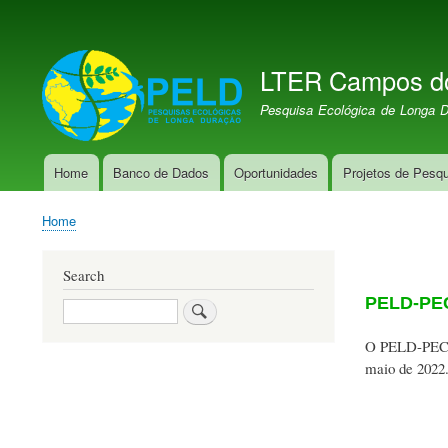
User
account
LTER Campos d
menu
LTER PELD-PECJ
Pesquisa Ecológica de Longa 
Home
Banco de Dados
Oportunidades
Projetos de Pesq
Main
navigation
Home
Breadcrumb
Search
PELD-PECJ
Search
O PELD-PECJ p
maio de 2022.