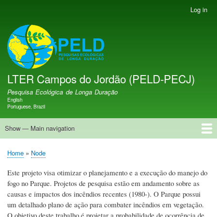
Skip
Log in
User
to
account
main
menu
LTER PELD-PECJ
content
LTER Campos do Jordão (PELD-PECJ)
Pesquisa Ecológica de Longa Duração
English
Language switcher
Portuguese, Brazil
Show — Main navigation
Main
navigation
Home
Banco de Dados
Oportunidades
Projetos de Pesquisa
Sítio de Pesquisa
Equipe
Notícias
Publicações
GMBA LAC Hub
Map
Home
Node
Breadcrumb
Este projeto visa otimizar o planejamento e a execução do manejo do
fogo no Parque. Projetos de pesquisa estão em andamento sobre as
causas e impactos dos incêndios recentes (1980-). O Parque possui
um detalhado plano de ação para combater incêndios em vegetação.
O objetivo deste trabalho é projetar a probabilidade de ocorrência de