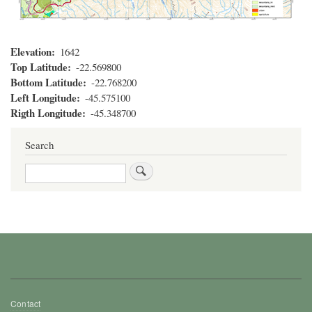
Elevation
1642
Top Latitude
-22.569800
Bottom Latitude
-22.768200
Left Longitude
-45.575100
Rigth Longitude
-45.348700
Search
Search
Footer
Contact