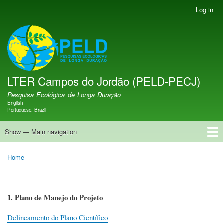
Skip
Log in
User
to
account
main
menu
LTER PELD-PECJ
content
LTER Campos do Jordão (PELD-PECJ)
Pesquisa Ecológica de Longa Duração
English
Language switcher
Portuguese, Brazil
Show — Main navigation
Main
navigation
Home
Banco de Dados
Oportunidades
Projetos de Pesquisa
Sítio de Pesquisa
Equipe
Notícias
Publicações
GMBA LAC Hub
Map
Home
Breadcrumb
1. Plano de Manejo do Projeto
Delineamento do Plano Científico